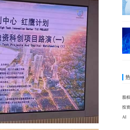
股
投
AI