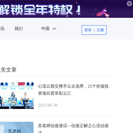
中国
资讯
我们
登录
|
注册
中国
相关文章
心流云股交携手云企选秀，21个价值投
资项目荟萃彩云汇
2023-06-30
苏老师估值漫话—估值正解之心流估值
法